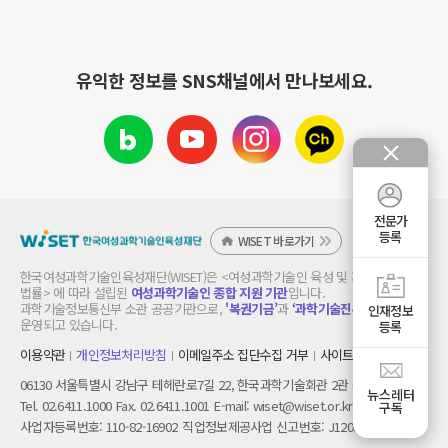
유익한 정보를 SNS채널에서 만나보세요.
블
유
인
카
로
튜
스
카
그
브
타
오
그
톡
램
채
널
전문가
등록
WISET 바로가기
한국여성과학기술인육성재단(WISET)은 <여성과학기술인 육성 및 지원에 관한
법률> 에 따라 설립된
여성과학기술인 종합 지원 기관
입니다.
과학기술정보통신부 소관 공공기관으로,
'복권기금’
과
‘과학기술진흥기금’
으로
인재정보
운영되고 있습니다.
등록
이용약관
개인정보처리방침
이메일주소 집단수집 거부
사이트 맵
06130 서울특별시 강남구 테헤란로7길 22, 한국과학기술회관 2관 6층
뉴스레터
Tel. 02.6411.1000
Fax. 02.6411.1001
E-mail:
wiset@wiset.or.kr
구독
사업자등록번호: 110-82-16902
직업정보제공사업 신고번호: J1200320140014