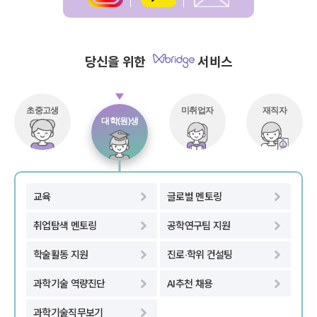
스
카
스
타
오
레
그
톡
터
램
채
널
당신을 위한
서비스
초중고생
미취업자
재직자
대학(원)생
대
교육
글로벌 멘토링
학
(
취업탐색 멘토링
공학연구팀 지원
원
)
학술활동 지원
진로∙학위 컨설팅
생
과학기술 역량진단
AI추천 채용
과학기술직무보기