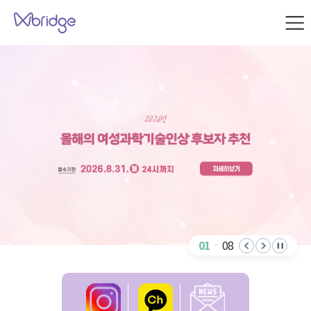
본문 내용으로 바로가기
W
브
W
릿
지
b
사
r
이
i
트
맵
d
g
e
슬
라
이
드
배
01
08
너
재
정
생
지
인
카
뉴