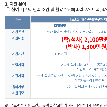
2. 지원 분야
○ 참여 기관의 인력 조건 및 활용수요에 따라 2개 트랙, 4
항목
[트랙1] 휴직·단축연구자 
휴직제형
지원조건
출산·육아로 인한 휴직자 또는 단축근무자의 
(학/석사) 2,100만
지원내용
(박사) 2,300만원
지원기간
3~15개월
인력자격
이공계 학사 이상 학위 또는 동등학
※ 성별 및 나이 제한 없음
기관자격
출산, 육아 등의 사유로 3개월 이상 휴직자 또는 근로
과학기술분야 연구기관
유의사항
지원인력 남녀무관 /
시간선택제
지원규모
※ 각 트랙별 지원조건과 유형을 참고하여 지원대상 별 1개 유형만 신