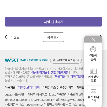
사업 신청하기
목록보기
이전글
다음글
전문가
등록
WISET 바로가기
한국여성과학기술인육성재단(WISET)은 <여성과학기술인 육성 및 지원에 관한
법률> 에 따라 설립된
여성과학기술인 종합 지원 기관
입니다.
과학기술정보통신부 소관 공공기관으로,
'복권기금’
과
‘과학기술진흥기금’
으로
인재정보
운영되고 있습니다.
등록
이용약관
개인정보처리방침
이메일주소 집단수집 거부
사이트 맵
06130 서울특별시 강남구 테헤란로7길 22, 한국과학기술회관 2관 6층
뉴스레터
Tel. 02.6411.1000
Fax. 02.6411.1001
E-mail:
wiset@wiset.or.kr
구독
사업자등록번호: 110-82-16902
직업정보제공사업 신고번호: J1200320140014