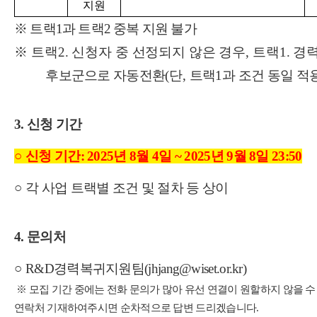
지원
※
트랙
1
과 트랙
2
중복 지원 불가
※
트랙
2.
신청자 중 선정되지 않은 경우
,
트랙
1.
경
후보군으로 자동전환
(
단
,
트랙
1
과 조건 동일 적
3.
신청 기간
○
신청 기간
:
2025
년
8
월
4
일
~ 2025
년
9
월
8
일
23:50
○
각 사업 트랙별 조건 및 절차 등 상이
4.
문의처
○
R&D
경력복귀지원팀
(jhjang@wiset.or.kr)
※ 모집 기간 중에는 전화 문의가 많아 유선 연결이 원할하지 않을 
연락처 기재하여주시면 순차적으로 답변 드리겠습니다.