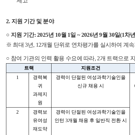
제고
2.
지원 기간 및 분야
○
지원 기간
: 2025
년
10
월
1
일
~ 2026
년
9
월
30
일
(1
차
※
최대
3
년
, 12
개월 단위로 연차평가를 실시하여 계속
○
참여 기관의 인력 활용 수요에 따라
, 2
개 트랙으로 
트랙
지원조건
1
경력복
경력이 단절된 여성과학기술인을
귀
신규 채용 시
과제지
원
2
경력보
경력이 단절된 여성과학기술인을
유여성
인턴
3
개월 채용 후 일반직 전환 시
재도약