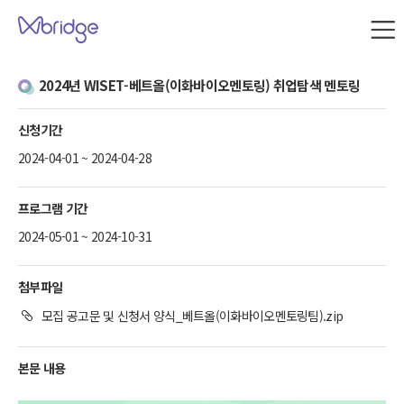
본문 내용으로 바로가기
W
브
릿
지
2024년 WISET-베트올(이화바이오멘토링) 취업탐색 멘토링
사
이
트
신청기간
맵
2024-04-01 ~ 2024-04-28
프로그램 기간
2024-05-01 ~ 2024-10-31
첨부파일
모집 공고문 및 신청서 양식_베트올(이화바이오멘토링팀).zip
본문 내용