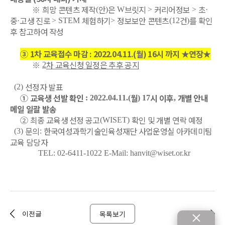
※
희망 콘텐츠 제작
안
은
브릿지
커리어정보
초
(
)
W
>
>
·
중
고생 진로
체험하기
정보보안 콘텐츠
건
를 확인
·
> STEM
>
(12
)
후 참고하여 작성
③
1
차 교육접수 마감
: 2022.04.11.(월
) 16
시 까지 ★연장★
※
차 교육신청 일정은 추후 공지
2
선정자 발표
(2)
①
교육생 선발 확인
월
시 이후
개별 안내
: 2022.04.11.(
) 17
,
메일 일괄 발송
②
최종 교육생 선정 공고
확인 및 개별 연락 예정
(WISET)
문의
한국여성과학기술인육성재단 사업운영실 아카데미팀
(3)
:
교육 담당자
TEL: 02-6411-1022 E-Mail: hanvit@wiset.or.kr
목록보기
이전글
다음글