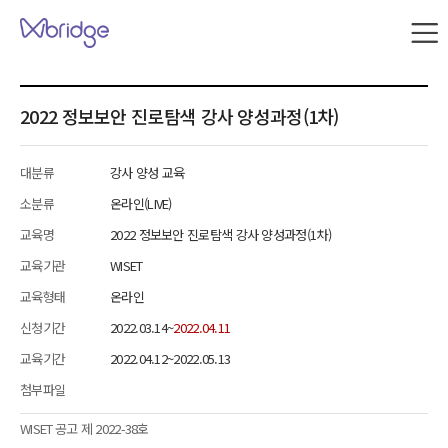
본문 내용으로 바로가기
W
브
릿
지
사
2022 정보보안 진로탐색 강사 양성과정(1차)
이
트
맵
대분류
강사 양성 교육
소분류
온라인(LIVE)
교육명
2022 정보보안 진로탐색 강사 양성과정(1차)
교육기관
WISET
교육형태
온라인
신청기간
2022.03.14~
2022.04.11
교육기간
2022.04.12~2022.05.13
첨부파일
WISET
공고 제
2022-38
호