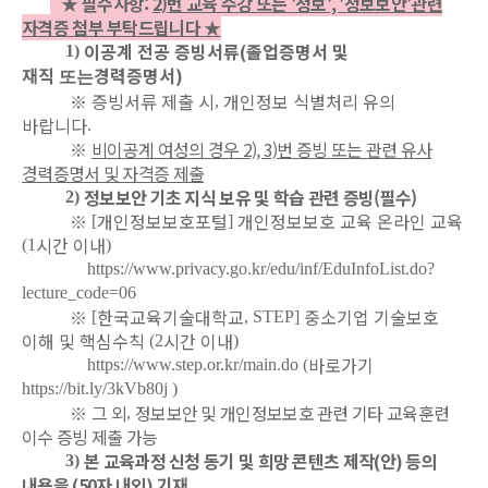
★ 필수사항:
2)번 교육 수강 또는 '정보', '정보보안'관련
자격증 첨부 부탁드립니다 ★
이공계 전공 증빙서류
(
졸업증명서 및
1)
재직
경력증명서
)
또는
※
증빙서류 제출 시
개인정보 식별처리 유의
,
바랍니다
.
※
비이공계 여성의 경우 2), 3)번 증빙 또는 관련 유사
경력증명서 및 자격증 제출
정보보안 기초 지식 보유 및 학습 관련 증빙(필수)
2)
※
개인정보보호포털
개인정보보호 교육 온라인 교육
[
]
시간 이내
(1
)
https://www.privacy.go.kr/edu/inf/EduInfoList.do?
lecture_code=06
※
한국교육기술대학교
중소기업 기술보호
[
, STEP]
이해 및 핵심수칙
시간 이내
(2
)
바로가기
https://www.step.or.kr/main.do
(
https://bit.ly/3kVb80j
)
※
그 외
정보보안 및 개인정보보호 관련 기타 교육훈련
,
이수 증빙 제출 가능
본 교육과정 신청 동기 및 희망 콘텐츠 제작
(
안
)
등의
3)
내용을
(50
자 내외
)
기재