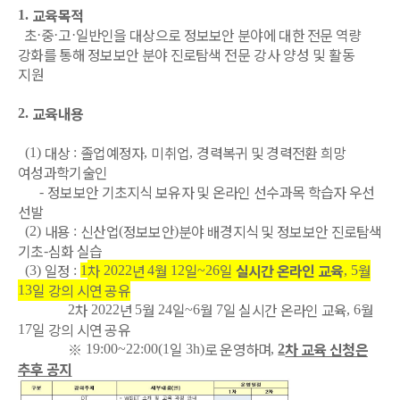
교육목적
1.
초
중
고
일반인을 대상으로 정보보안 분야에 대한 전문 역량
·
·
·
강화를 통해 정보보안 분야 진로탐색
전문 강사 양성 및 활동
지원
교육내용
2.
대상
졸업예정자
미취업
경력복귀 및 경력전환 희망
(1)
:
,
,
여성과학기술인
정보보안 기초지식 보유자 및 온라인 선수과목 학습자 우선
-
선발
내용
신산업
정보보안
분야 배경지식 및 정보보안 진로탐색
(2)
:
(
)
기초
심화 실습
-
일정
차
년
월
일
일
실시간 온라인 교육
월
(3)
:
1
2022
4
12
~26
, 5
일 강의 시연 공유
13
차
년
월
일
월
일 실시간 온라인 교육
월
2
2022
5
24
~6
7
, 6
일 강의 시연 공유
17
※
일
로 운영하며
차 교육 신청은
19:00~22:00(1
3h)
,
2
추후 공지