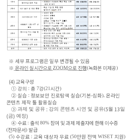
※
세부 프로그램은 일부 변경될 수 있음
※
온라인 실시간으로
으로 진행
녹화본 미제공
ZOOM
(
)
(4)
교육구성
①
강의
총
강
시간
:
7
(21
)
②
실습
정보보안 진로탐색 실습
기본
심화
온라인
:
(
-
),
콘텐츠 제작 툴 활용실습
③
:
5
13
과제 및 공유
강의 콘텐츠 시연 및
공유(
월
일
(
)
)
금
예정
④
수료
출석
참여 및 과제 제출자에 한해 이수증
:
80%
전자문서
발급
(
)
수강료
교육 대상자 무료
만원 전액
지원
(5)
:
(50
WISET
)