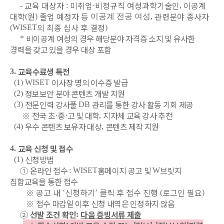
교육 대상자
미취업
비정규직 여성과학기술인
이공계
-
:
·
,
대학
원
졸업 예정자 등
관련분야 종사자
(
)
이공계 전공 여성
,
의 최종 심사 후 결정
(WISET
)
비이공계 여성의 경우 해당분야 자격증 소지 및 유사한
*
경력을 갖고 있을 경우 대상 포함
교육수료생 특전
3.
이사장 명의 이수증 발급
(1) WISET
정보보안 분야 콘텐츠 개발 지원
(2)
전문인력 강사풀
관리를 통한 강사 활동 기회 제공
(3)
DB
※
전국 초
중
고 및 대학
지자체 교육 강사 추천
·
·
,
우수 콘텐츠 보유자 대상
콘텐츠 제작 지원
(4)
,
교육 신청 및 접수
4.
신청방법
(1)
①
온라인 접수
홈페이지 공고 및
브릿지
: WISET
W
집합교육을 통한 접수
※
공고 내
신청하기
클릭 후 접수 진행
로그인 필요
‘
’
(
)
※
접수 마감일 이후 신청 내역은 인정하지 않음
②
선발 조건 확인
다음 증빙서류 제출
: