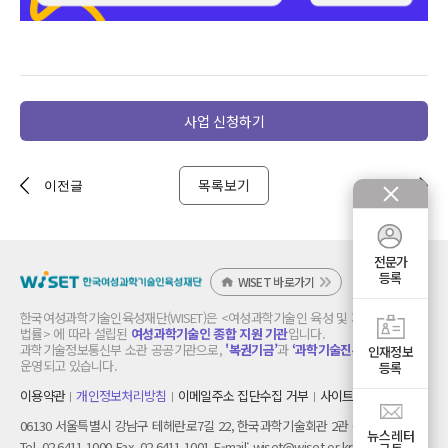
사업 신청하기
목록보기
이전글
다음글
전문가
등록
WISET 바로가기
한국여성과학기술인육성재단(WISET)은 <여성과학기술인 육성 및 지원에 관한
법률> 에 따라 설립된
여성과학기술인 종합 지원 기관
입니다.
과학기술정보통신부 소관 공공기관으로,
'복권기금’
과
‘과학기술진흥기금’
으로
인재정보
운영되고 있습니다.
등록
이용약관
개인정보처리방침
이메일주소 집단수집 거부
사이트 맵
06130 서울특별시 강남구 테헤란로7길 22, 한국과학기술회관 2관 6층
뉴스레터
Tel. 02.6411.1000
Fax. 02.6411.1001
E-mail:
wiset@wiset.or.kr