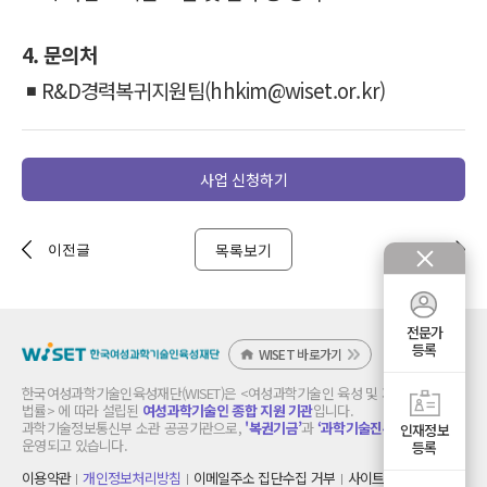
4. 문의처
◾
R&D경력복귀지원팀(hhkim@wiset.or.kr)
사업 신청하기
목록보기
이전글
다음글
전문가
등록
WISET 바로가기
한국여성과학기술인육성재단(WISET)은 <여성과학기술인 육성 및 지원에 관한
법률> 에 따라 설립된
여성과학기술인 종합 지원 기관
입니다.
과학기술정보통신부 소관 공공기관으로,
'복권기금’
과
‘과학기술진흥기금’
으로
인재정보
운영되고 있습니다.
등록
이용약관
개인정보처리방침
이메일주소 집단수집 거부
사이트 맵