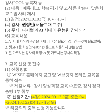
강사
POOL
등록자 등
(2)
내용
:
에듀테크
,
학습 평가 및 코칭 등 학습자 맞춤형
교수법 사례 제시
(3) 일정: 2024.10.18.(금) 10시~13시
(4)
강사
:
권정민
(
서울교대 교수
)
(5)
주제
:
디지털과
AI
시대에 유능한 강사되기
(6) 교육 내용
1. AI 시대 지식의 주입은 이제 더 이상 필요가 없다면 무엇이 필요할까?
2. 챗GPT를 치팅(cheating) 용도로 사용하지 않는 방법
3. 잘 가르치는 강사의 특징 vs 못 가르치는 강사의 특징
3.
교육 신청 및 접수
(1)
신청방법
①
WISET
홈페이지 공고 및
W
브릿지 온라인 교육을
통한 접수
※
제출서류
:
강사 양성과정 교육 수료증
,
강사 경력
증빙
1
부 첨부
②
신청기간
:
(4
강
) 2024.09.13.(
금
)
오전
9
시
~2024.10.15.(
화
) 12
시
(
정오
)
※
타강의와
중복 신청 가능합니다
.