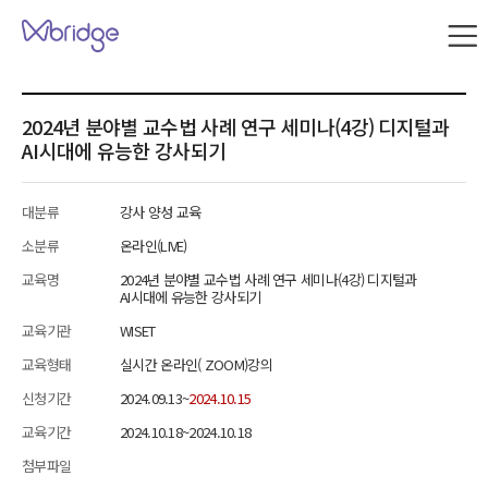
본문 내용으로 바로가기
W
브
릿
지
사
2024년 분야별 교수법 사례 연구 세미나(4강) 디지털과
이
AI시대에 유능한 강사되기
트
맵
대분류
강사 양성 교육
소분류
온라인(LIVE)
교육명
2024년 분야별 교수법 사례 연구 세미나(4강) 디지털과
AI시대에 유능한 강사되기
교육기관
WISET
교육형태
실시간 온라인( ZOOM)강의
신청기간
2024.09.13~
2024.10.15
교육기간
2024.10.18~2024.10.18
첨부파일