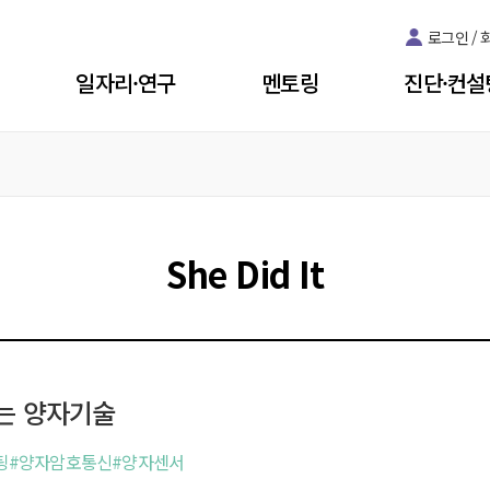
로그인 /
일자리·연구
멘토링
진단·컨설
교육
R&D 경력복귀 지원
진로·진학 멘토링
과학기술 역량
육
R&D 대체인력 지원
취업탐색 멘토링
1:1 커리어컨
육
공학연구팀 지원
글로벌 멘토링
진로·학위
교육
학술활동 지원
재직자 멘토링
취업·이직
She Did It
긴급돌봄 바우처
지역별 멘토링
경력·개발
연구육아 브릿지펀드
멘토링ON
포용적 연구문화 컨설팅
받는 양자기술
퓨팅#양자암호통신#양자센서