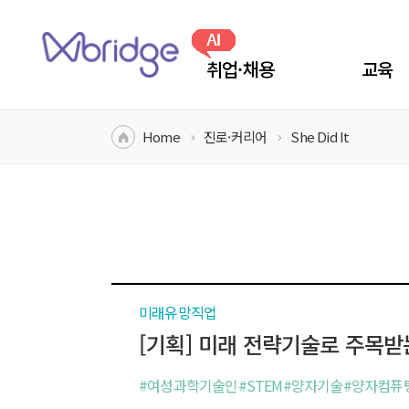
본문 내용으로 바로가기
취업·채용
교육
AI추천 채용정보
전문인력 양성 
Home
진로·커리어
She Did It
AI추천 인재정보
강사 양성 교
재직자 역량 교
구인/구직중이세요?
찾아가는맞춤형
지역별 교육
인재정보
채용정보
등록
등록
미래유망직업
[기획] 미래 전략기술로 주목
#여성과학기술인#STEM#양자기술#양자컴