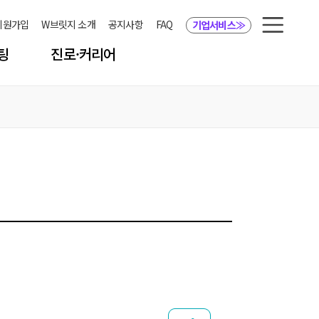
 회원가입
W브릿지 소개
공지사항
FAQ
기업서비스
≫
W
브
팅
진로·커리어
릿
지
사
이
진단
진로·진학 체험
트
설팅
She Did It
맵
경력개발사례
과학기술 직무
과학기술 행사
좋아요
추가하기